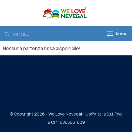
We Love
Discover Nevegal
Nevegal
Menu
Nessuna partenza fissa disponibile!
© Copyright 2026 - We Love Nevegal - Uoffy Italia S.r.l. P.Iva
& CF: 16865661009