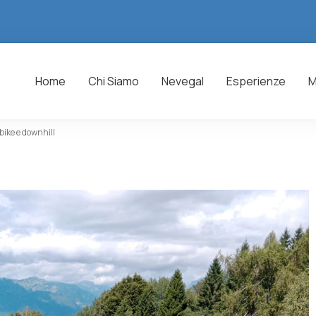
Home
Chi Siamo
Nevegal
Esperienze
M
bike e downhill