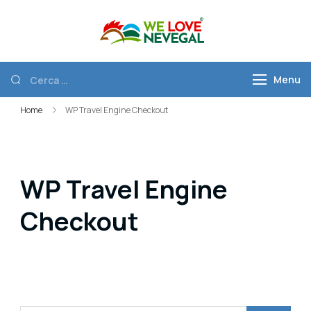
We Love
Discover Nevegal
Nevegal
Menu
Home
WP Travel Engine Checkout
WP Travel Engine
Checkout