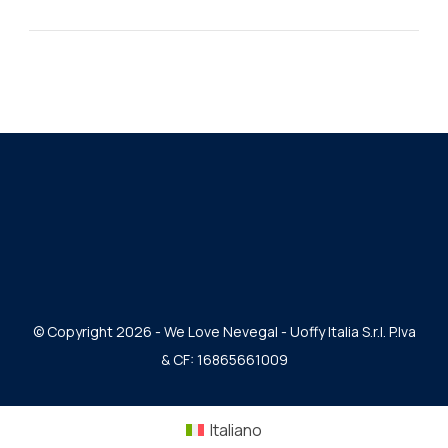
© Copyright 2026 - We Love Nevegal - Uoffy Italia S.r.l. P.Iva
& CF: 16865661009
Italiano